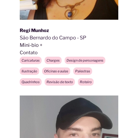
Regi Munhoz
São Bernardo do Campo - SP
Mini-bio
Contato
Caricaturas
Charges
Design de personagens
Ilustração
Oficinas e aulas
Palestras
Quadrinhos
Revisão de texto
Roteiro