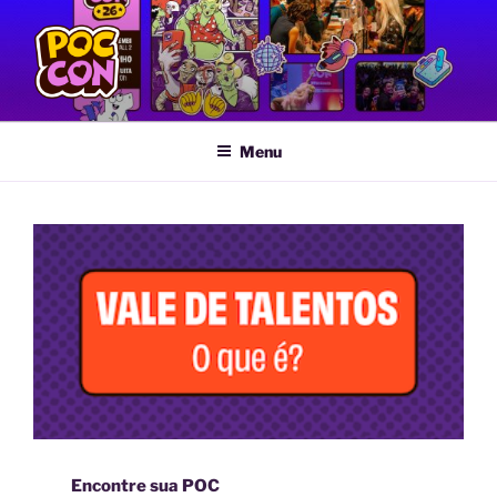
POC CON
Feira LGBTQIA+ de Quadrinhos e Artes Gráficas
Menu
Encontre sua POC