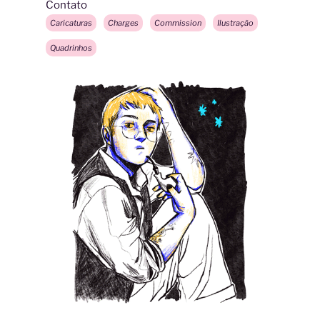
Contato
Caricaturas
Charges
Commission
Ilustração
Quadrinhos