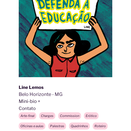
Line Lemos
Belo Horizonte - MG
Mini-bio
Contato
Arte-final
Charges
Commission
Erótico
Oficinas e aulas
Palestras
Quadrinhos
Roteiro