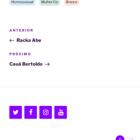
Homossexual
Mulher Cis
Branca
Navegação
Post
ANTERIOR
de
anterior
Racka Abe
Post
Próximo
PRÓXIMO
post
Cauã Bertoldo
0