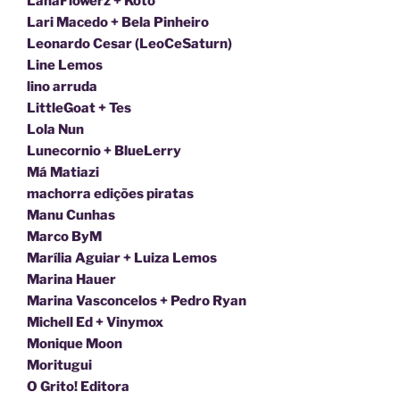
LanaFlowerz + Koto
Lari Macedo + Bela Pinheiro
Leonardo Cesar (LeoCeSaturn)
Line Lemos
lino arruda
LittleGoat + Tes
Lola Nun
Lunecornio + BlueLerry
Má Matiazi
machorra edições piratas
Manu Cunhas
Marco ByM
Marília Aguiar + Luiza Lemos
Marina Hauer
Marina Vasconcelos + Pedro Ryan
Michell Ed + Vinymox
Monique Moon
Moritugui
O Grito! Editora