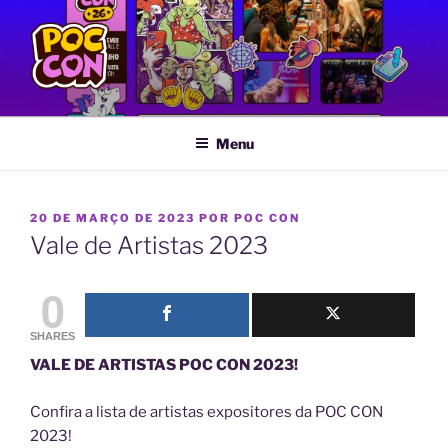
Pular
para
o
conteúdo
POC CON
Feira LGBTQIA+ de Quadrinhos e Artes Gráficas
Menu
PUBLICADO
20 DE MARÇO DE 2023
POR
POC CON
EM
Vale de Artistas 2023
0
SHARES
VALE DE ARTISTAS POC CON 2023!
Confira a lista de artistas expositores da POC CON
2023!