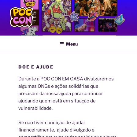
Pular
para
o
conteúdo
POC CON
Feira LGBTQIA+ de Quadrinhos e Artes Gráficas
Menu
DOE E AJUDE
Durante a POC CON EM CASA divulgaremos
algumas ONGs e ações solidárias que
precisam da nossa ajuda para continuar
ajudando quem está em situação de
vulnerabilidade.
Se não tiver condição de ajudar
financeiramente, ajude divulgado e