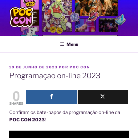
Pular
para
o
conteúdo
POC CON
Feira LGBTQIA+ de Quadrinhos e Artes Gráficas
Menu
PUBLICADO
19 DE JUNHO DE 2023
POR
POC CON
EM
Programação on-line 2023
0
SHARES
Confiram os bate-papos da programação on-line da
POC CON 2023
!