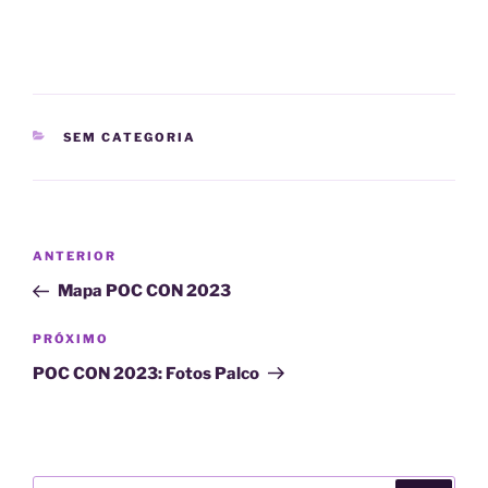
CATEGORIAS
SEM CATEGORIA
Navegação
Post
ANTERIOR
de
anterior
Mapa POC CON 2023
Post
Próximo
PRÓXIMO
post
POC CON 2023: Fotos Palco