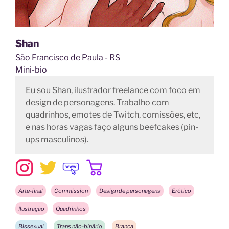
Shan
São Francisco de Paula - RS
Mini-bio
Eu sou Shan, ilustrador freelance com foco em
design de personagens. Trabalho com
quadrinhos, emotes de Twitch, comissões, etc,
e nas horas vagas faço alguns beefcakes (pin-
ups masculinos).
Arte-final
Commission
Design de personagens
Erótico
Ilustração
Quadrinhos
Bissexual
Trans não-binário
Branca