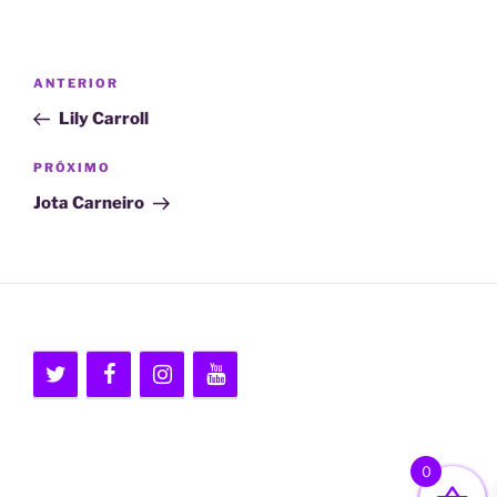
Navegação
Post
ANTERIOR
de
anterior
Lily Carroll
Post
Próximo
PRÓXIMO
post
Jota Carneiro
0