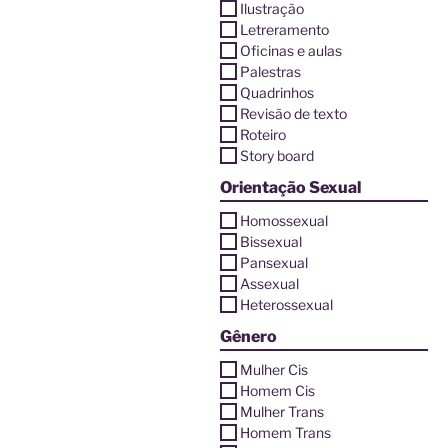
Ilustração
Letreramento
Oficinas e aulas
Palestras
Quadrinhos
Revisão de texto
Roteiro
Story board
Orientação Sexual
Homossexual
Bissexual
Pansexual
Assexual
Heterossexual
Gênero
Mulher Cis
Homem Cis
Mulher Trans
Homem Trans