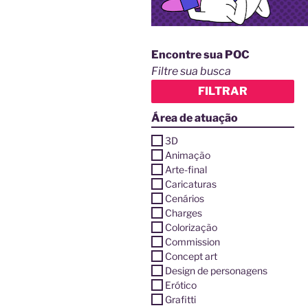
Encontre sua POC
Filtre sua busca
FILTRAR
Área de atuação
3D
Animação
Arte-final
Caricaturas
Cenários
Charges
Colorização
Commission
Concept art
Design de personagens
Erótico
Grafitti