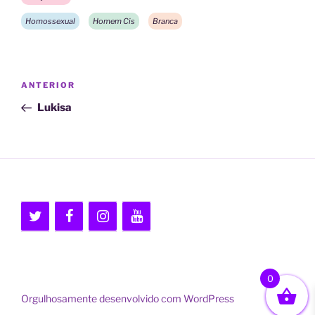
Homossexual
Homem Cis
Branca
Navegação
Post
ANTERIOR
de
anterior
Lukisa
Post
0
Orgulhosamente desenvolvido com WordPress