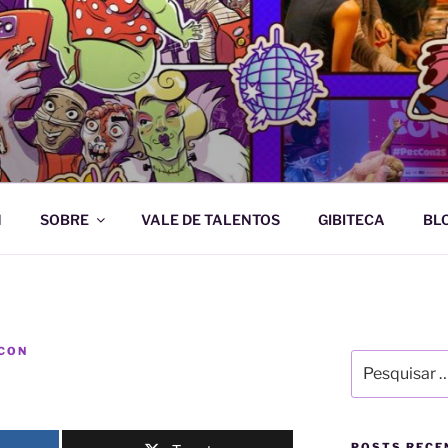
e Artes Gráficas
N
SOBRE
VALE DE TALENTOS
GIBITECA
BL
CON
Pesquisar
por:
POSTS RECE