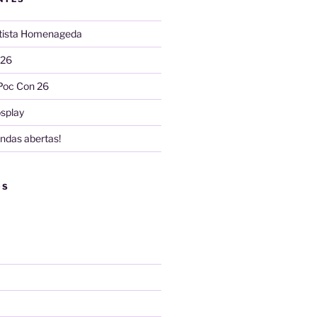
rtista Homenageda
 26
Poc Con 26
splay
ndas abertas!
OS