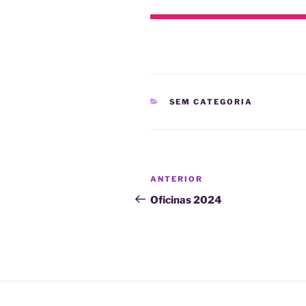
CATEGORIAS
SEM CATEGORIA
Navegação
Post
ANTERIOR
de
anterior
Oficinas 2024
Post