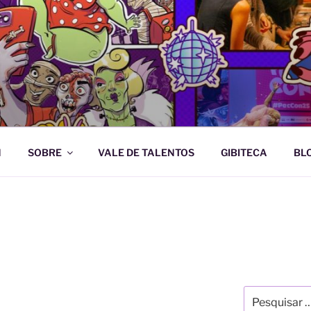
e Artes Gráficas
N
SOBRE
VALE DE TALENTOS
GIBITECA
BL
Pesquisar
por: