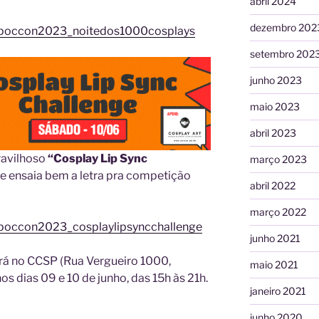
abril 2024
dezembro 202
.ly/poccon2023_noitedos1000cosplays
setembro 202
junho 2023
maio 2023
abril 2023
ravilhoso
“Cosplay Lip Sync
março 2023
 e ensaia bem a letra pra competição
abril 2022
março 2022
ly/poccon2023_cosplaylipsyncchallenge
junho 2021
 no CCSP (Rua Vergueiro 1000,
maio 2021
s dias 09 e 10 de junho, das 15h às 21h.
janeiro 2021
junho 2020