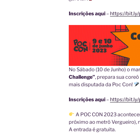
Inscrições aqui
–
https://bit
No Sábado (10 de Junho) o ma
Challenge”
, prepara sua coreô
mais disputada da Poc Con!
Inscrições aqui
–
https://bit.
A POC CON 2023 acontecerá
próximo ao metrô Vergueiro), no
A entrada é gratuita.