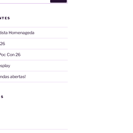
NTES
rtista Homenageda
 26
Poc Con 26
splay
ndas abertas!
OS