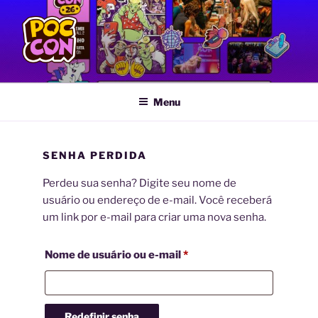
Pular
para
o
conteúdo
POC CON
Feira LGBTQIA+ de Quadrinhos e Artes Gráficas
Menu
SENHA PERDIDA
Perdeu sua senha? Digite seu nome de
usuário ou endereço de e-mail. Você receberá
um link por e-mail para criar uma nova senha.
Obrigatório
Nome de usuário ou e-mail
*
Redefinir senha