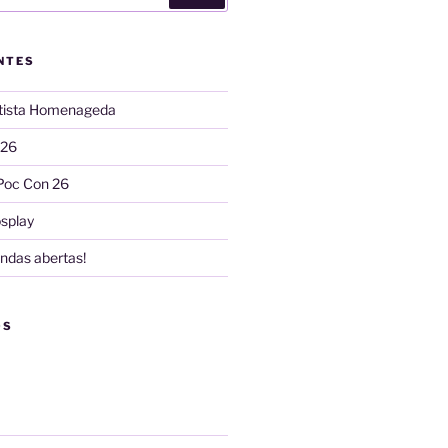
NTES
rtista Homenageda
 26
Poc Con 26
splay
ndas abertas!
OS