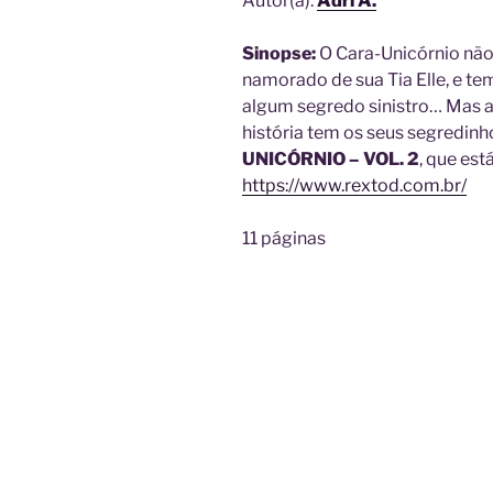
Autor(a):
Adri A.
Sinopse:
O Cara-Unicórnio não
namorado de sua Tia Elle, e t
algum segredo sinistro… Mas 
história tem os seus segredinh
UNICÓRNIO – VOL. 2
, que est
https://www.rextod.com.br/
11 páginas