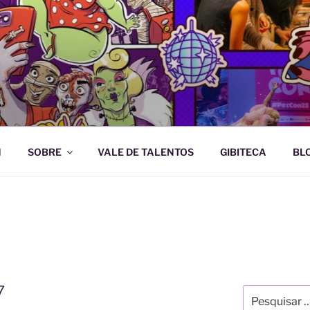
e Artes Gráficas
N
SOBRE
VALE DE TALENTOS
GIBITECA
BL
7
Pesquisar
por: