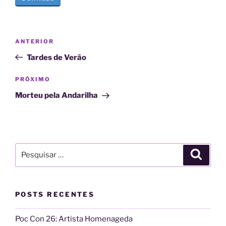
Navegação
Post
ANTERIOR
de
anterior
Tardes de Verão
Post
Próximo
PRÓXIMO
post
Morteu pela Andarilha
Pesquisar
Pesqui
por:
POSTS RECENTES
Poc Con 26: Artista Homenageda