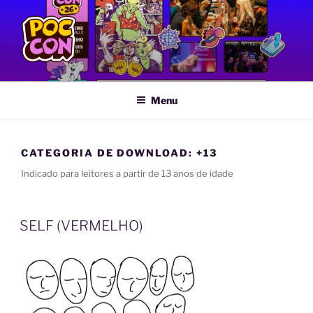
Pular
para
o
conteúdo
POC CON
Feira LGBTQIA+ de Quadrinhos e Artes Gráficas
Menu
CATEGORIA DE DOWNLOAD:
+13
Indicado para leitores a partir de 13 anos de idade
SELF (VERMELHO)