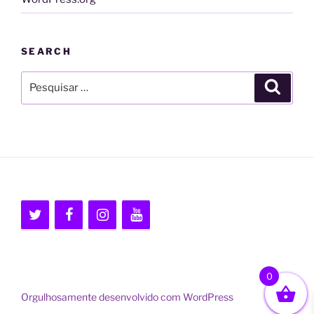
SEARCH
Pesquisar
Pesqui
por:
0
Orgulhosamente desenvolvido com WordPress