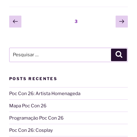
Paginação
Página
Próx
Página
3
anterior
pági
de
posts
Pesquisar
Pesqui
por:
POSTS RECENTES
Poc Con 26: Artista Homenageda
Mapa Poc Con 26
Programação Poc Con 26
Poc Con 26: Cosplay