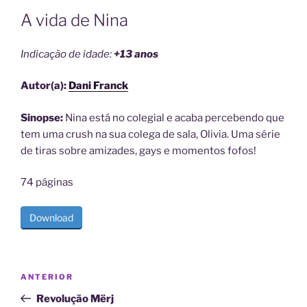
A vida de Nina
Indicação de idade:
+13 anos
Autor(a):
Dani Franck
Sinopse:
Nina está no colegial e acaba percebendo que
tem uma crush na sua colega de sala, Olivia. Uma série
de tiras sobre amizades, gays e momentos fofos!
74 páginas
Download
Navegação
Post
ANTERIOR
de
anterior
Revolução Mërj