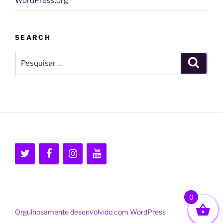
WordPress.org
SEARCH
Pesquisar
Pesqui
por:
0
Orgulhosamente desenvolvido com WordPress