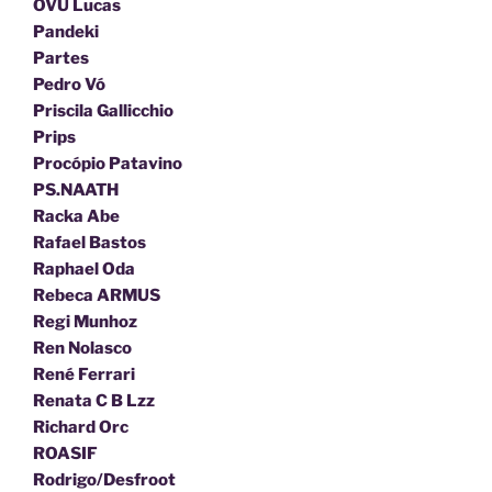
OVU Lucas
Pandeki
Partes
Pedro Vó
Priscila Gallicchio
Prips
Procópio Patavino
PS.NAATH
Racka Abe
Rafael Bastos
Raphael Oda
Rebeca ARMUS
Regi Munhoz
Ren Nolasco
René Ferrari
Renata C B Lzz
Richard Orc
ROASIF
Rodrigo/Desfroot