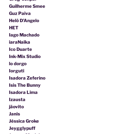
Guilherme Smee
Guz Paiva
Helô D’Angelo
HET
Iago Machado
iaraNaika
Ico Duarte
Ink-Mix Studio
lo dorgo
Iorguti
Isadora Zeferino
Isis The Bunny
Isadora Lima
Izausta
jãovito
Janis
Jéssica Groke
Jeygglypuff