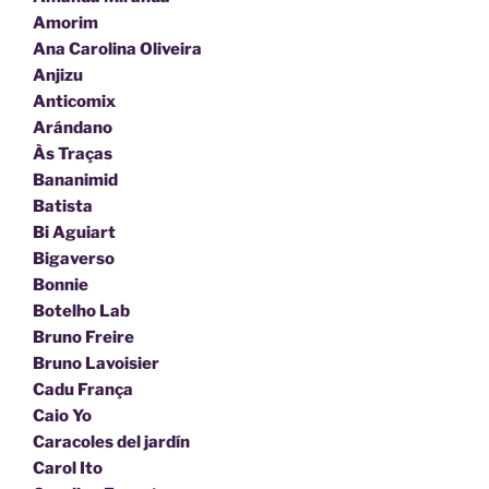
Amorim
Ana Carolina Oliveira
Anjizu
Anticomix
Arándano
Às Traças
Bananimid
Batista
Bi Aguiart
Bigaverso
Bonnie
Botelho Lab
Bruno Freire
Bruno Lavoisier
Cadu França
Caio Yo
Caracoles del jardín
Carol Ito