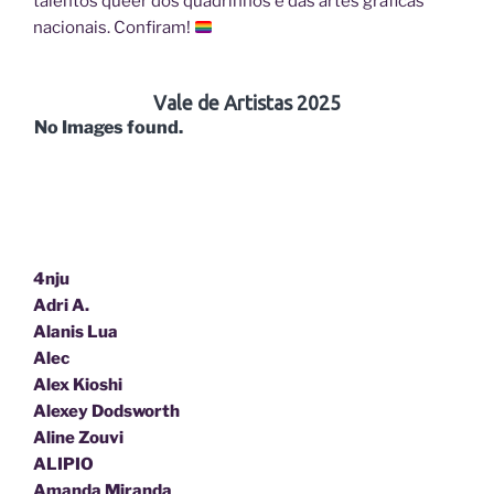
talentos queer dos quadrinhos e das artes gráficas
nacionais. Confiram!
Vale de Artistas 2025
No Images found.
4nju
Adri A.
Alanis Lua
Alec
Alex Kioshi
Alexey Dodsworth
Aline Zouvi
ALIPIO
Amanda Miranda