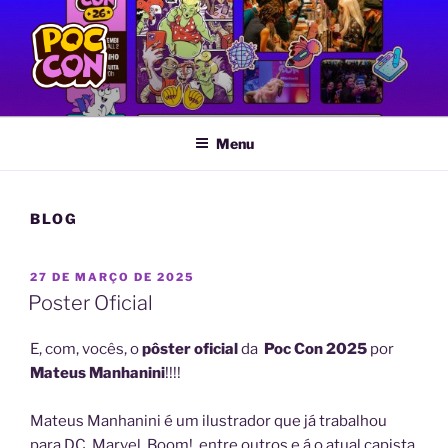
Pular
para
o
conteúdo
POC CON
Feira LGBTQIA+ de Quadrinhos e Artes Gráficas
Menu
BLOG
PUBLICADO
27 DE MARÇO DE 2025
EM
Poster Oficial
E, com, vocês, o
pôster oficial
da
Poc Con 2025
por
Mateus Manhanini
!!!!
Mateus Manhanini é um ilustrador que já trabalhou
para DC, Marvel, Boom!, entre outros e á o atual capista