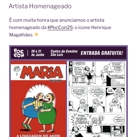
EM
Artista Homenageado
É com muita honra que anunciamos o artista
homenageado da
#PocCon25
: o ícone Henrique
Magalhães