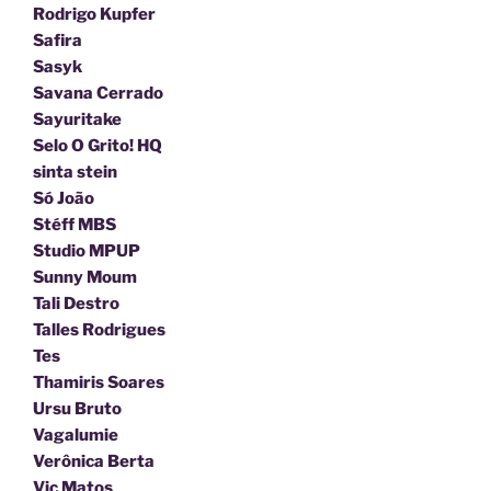
Rodrigo Kupfer
Safira
Sasyk
Savana Cerrado
Sayuritake
Selo O Grito! HQ
sinta stein
Só João
Stéff MBS
Studio MPUP
Sunny Moum
Tali Destro
Talles Rodrigues
Tes
Thamiris Soares
Ursu Bruto
Vagalumie
Verônica Berta
Vic Matos