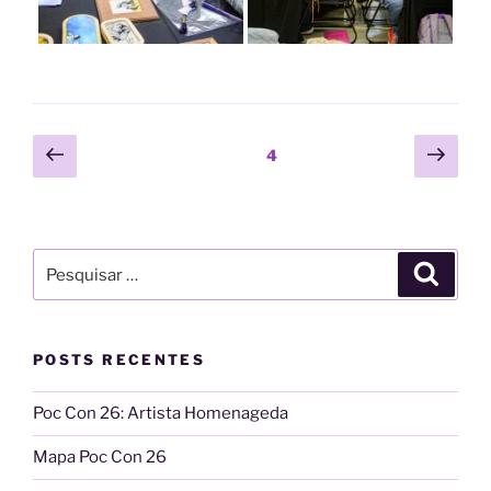
Paginação
Página
Próx
Página
4
anterior
pági
de
posts
Pesquisar
Pesqui
por:
POSTS RECENTES
Poc Con 26: Artista Homenageda
Mapa Poc Con 26