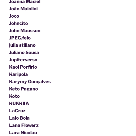
Joanna Maciel
João Maiolini
Joco
Johncito
John Mausson
JPEG.feio
julia stiliano
Juliano Sousa
Jupiterverso
Kaol Porfírio
Karipola
Karymy Gonçalves
Keto Pagano
Koto
KUKKIIA
LaCruz
Lalo Boia
Lana Flowerz
Lara Nicolau