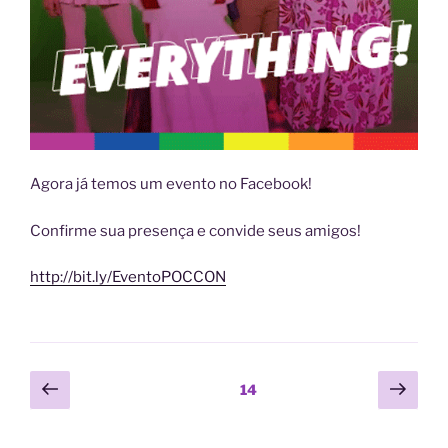
Agora já temos um evento no Facebook!
Confirme sua presença e convide seus amigos!
http://bit.ly/EventoPOCCON
Paginação
Página
Próx
Página
14
anterior
pági
de
posts