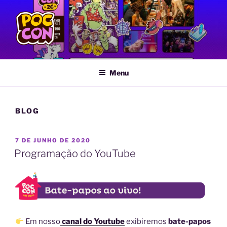
Pular
para
o
conteúdo
POC CON
Feira LGBTQIA+ de Quadrinhos e Artes Gráficas
Menu
BLOG
PUBLICADO
7 DE JUNHO DE 2020
EM
Programação do YouTube
Em nosso
canal do Youtube
exibiremos
bate-papos