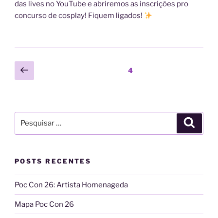
das lives no YouTube e abriremos as inscrições pro
concurso de cosplay! Fiquem ligados!
Paginação
Página
Página
4
anterior
de
posts
Pesquisar
Pesqui
por:
POSTS RECENTES
Poc Con 26: Artista Homenageda
Mapa Poc Con 26