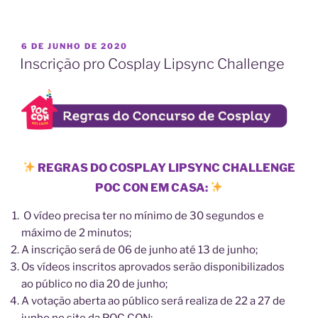
PUBLICADO
6 DE JUNHO DE 2020
EM
Inscrição pro Cosplay Lipsync Challenge
REGRAS DO COSPLAY LIPSYNC CHALLENGE
POC CON EM CASA:
O vídeo precisa ter no mínimo de 30 segundos e
máximo de 2 minutos;
A inscrição será de 06 de junho até 13 de junho;
Os vídeos inscritos aprovados serão disponibilizados
ao público no dia 20 de junho;
A votação aberta ao público será realiza de 22 a 27 de
junho no site da POC CON;