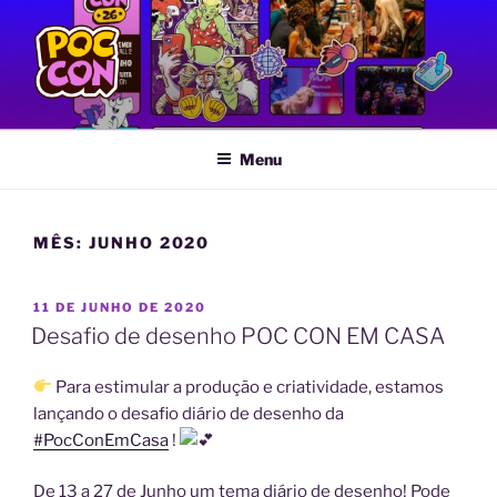
Pular
para
o
conteúdo
POC CON
Feira LGBTQIA+ de Quadrinhos e Artes Gráficas
Menu
MÊS:
JUNHO 2020
PUBLICADO
11 DE JUNHO DE 2020
EM
Desafio de desenho POC CON EM CASA
Para estimular a produção e criatividade, estamos
lançando o desafio diário de desenho da
#PocConEmCasa
!
De 13 a 27 de Junho um tema diário de desenho!
Pode